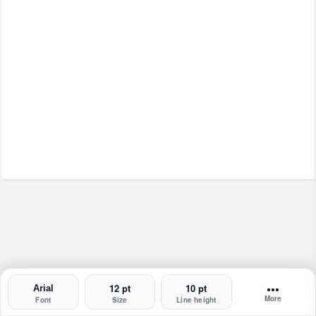
•••
More